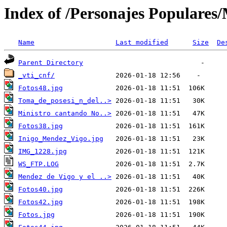
Index of /Personajes Populares
Name
Last modified
Size
De
Parent Directory
_vti_cnf/
Fotos48.jpg
Toma_de_posesi_n_del..>
Ministro cantando No..>
Fotos38.jpg
Inigo_Mendez_Vigo.jpg
IMG_1228.jpg
WS_FTP.LOG
Mendez de Vigo y el ..>
Fotos40.jpg
Fotos42.jpg
Fotos.jpg