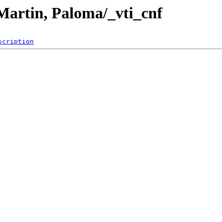
/Martin, Paloma/_vti_cnf
scription