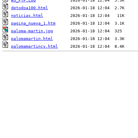
WS_FTP.LOG
detodoa100.html
noticias.html
pagina_nueva_1.htm
paloma-martin.jpg
palomamartin.html
palomamartincv.html