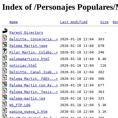
Index of /Personajes Populares
Name
Last modified
Size
De
Parent Directory
Deloitte. Consejeria..>
Paloma Martin.jpeg
Pilar Martin. Colabo..>
palomamartincv.html
noticias.html
Deloitte. Canal Isab..>
Paloma Martin. FAES...>
Paloma Martin con Ay..>
Paloma Martin. Tesis..>
paloma-martin.jpg
WS_FTP.LOG
pagina_nueva_1.htm