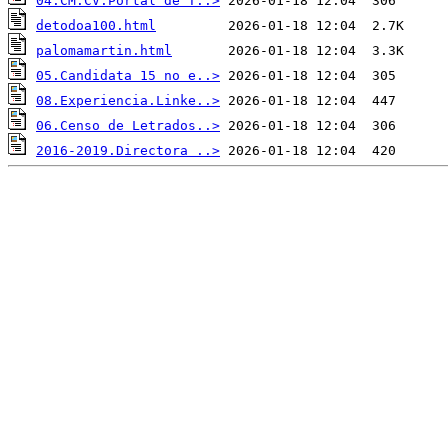
04.CM.CV.Portal de T..>
detodoa100.html
palomamartin.html
05.Candidata 15 no e..>
08.Experiencia.Linke..>
06.Censo de Letrados..>
2016-2019.Directora ..>