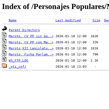
Index of /Personajes Populares
Name
Last modified
Size
De
Parent Directory
Maroto. CV PP sin ma..>
Maroto. CV PP con Ma..>
Maroto XII Legislatu..>
Maroto. Ficha Parlam..>
WS_FTP.LOG
_vti_cnf/