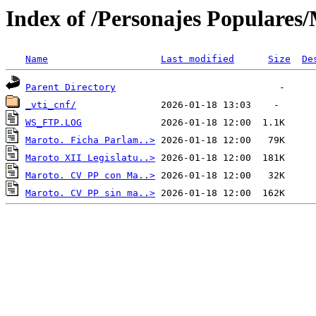
Index of /Personajes Populares
Name
Last modified
Size
De
Parent Directory
_vti_cnf/
WS_FTP.LOG
Maroto. Ficha Parlam..>
Maroto XII Legislatu..>
Maroto. CV PP con Ma..>
Maroto. CV PP sin ma..>