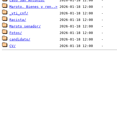
Caso San Antonio/
Maroto. Bienes y ren..>
_vti_cnf/
Racista/
Maroto senador/
Fotos/
candidato/
CV/