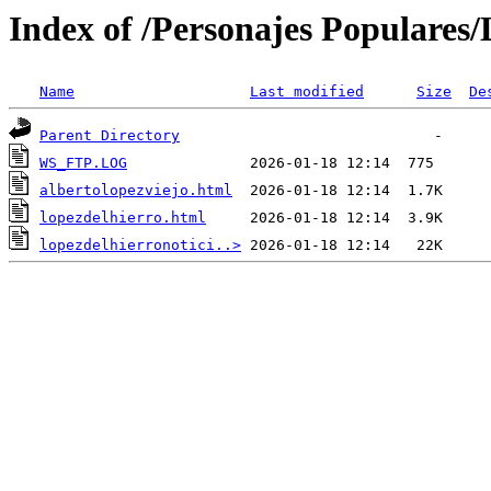
Index of /Personajes Populares/
Name
Last modified
Size
De
Parent Directory
WS_FTP.LOG
albertolopezviejo.html
lopezdelhierro.html
lopezdelhierronotici..>