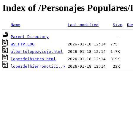
Index of /Personajes Populares/
Name
Last modified
Size
De
Parent Directory
WS_FTP.LOG
albertolopezviejo.html
lopezdelhierro.html
lopezdelhierronotici..>