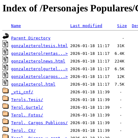
Index of /Personajes Populares/
Name
Last modified
Size
De
Parent Directory
gonzalezteroltesis.html
gonzalezterolrentas...>
gonzalezterolnews.html
gonzalezterolgurtel...>
gonzalezterolcargos...>
gonzalezterol.html
_vti_cnf/
Terols.Tesis/
Terol.Gurtel/
Terol. Fotos/
Terol. Cargos Publicos/
Terol. CV/