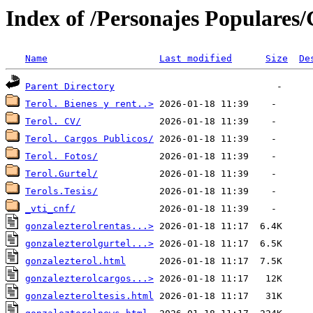
Index of /Personajes Populares/
Name
Last modified
Size
De
Parent Directory
Terol. Bienes y rent..>
Terol. CV/
Terol. Cargos Publicos/
Terol. Fotos/
Terol.Gurtel/
Terols.Tesis/
_vti_cnf/
gonzalezterolrentas...>
gonzalezterolgurtel...>
gonzalezterol.html
gonzalezterolcargos...>
gonzalezteroltesis.html