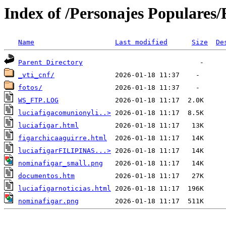
Index of /Personajes Populares/
Name
Last modified
Size
De
Parent Directory
_vti_cnf/
fotos/
WS_FTP.LOG
luciafigacomunionyli..>
luciafigar.html
figarchicaaguirre.html
luciafigarFILIPINAS...>
nominafigar_small.png
documentos.htm
luciafigarnoticias.html
nominafigar.png