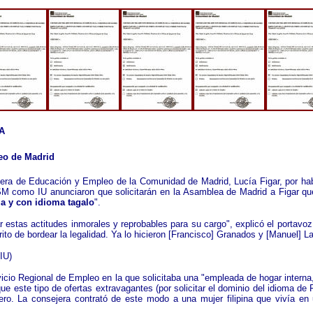
A
leo de Madrid
ejera de Educación y Empleo de la Comunidad de Madrid, Lucía Figar, por hab
SM como IU anunciaron que solicitarán en la Asamblea de Madrid a Figar qu
a y con idioma tagalo
".
r estas actitudes inmorales y reprobables para su cargo", explicó el porta
to de bordear la legalidad. Ya lo hicieron [Francisco] Granados y [Manuel] L
IU)
icio Regional de Empleo en la que solicitaba una "empleada de hogar interna
 este tipo de ofertas extravagantes (por solicitar el dominio del idioma de Fi
jero. La consejera contrató de este modo a una mujer filipina que vivía e