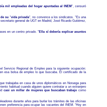
bía mil empleadas del hogar apuntadas al INEM
", censuró
a de su
"
vida privada
", no convence a los sindicatos. "Es una
l secretario general de UGT en Madrid, José Ricardo Gutiérrez,
ases en un centro privado. "
Ella sí debería explicar asuntos
l Servicio Regional de Empleo para la siguiente ocupación:
ó en esa bolsa de empleo lo que buscaba. El certificado de la
a que trabajaba en casa de unos diplomáticos en Noruega para
iento habitual cuando alguien quiere contratar a un extranjero
rid
casi un millar de mujeres que buscaban trabajo
como
adores durante años para burlar los trámites de las oficinas
tienen preferencia para ocupar las vacantes del INEM. “Hoy en