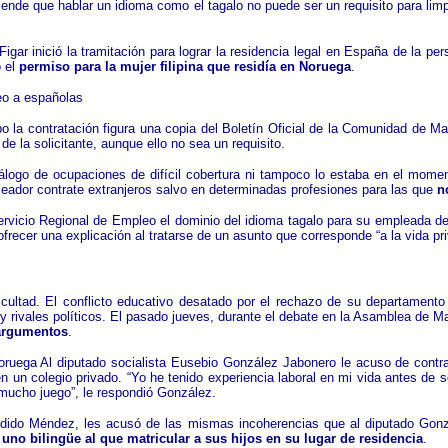
iende que hablar un idioma como el tagalo no puede ser un requisito para lim
igar inició la tramitación para lograr la residencia legal en España de la pe
ó el
permiso para la mujer filipina que residía en Noruega
.
leo a españolas
bo la contratación figura una copia del Boletín Oficial de la Comunidad de 
 de la solicitante, aunque ello no sea un requisito.
tálogo de ocupaciones de difícil cobertura ni tampoco lo estaba en el momen
leador contrate extranjeros salvo en determinadas profesiones para las que
n
Servicio Regional de Empleo el dominio del idioma tagalo para su empleada d
ofrecer una explicación al tratarse de un asunto que corresponde “a la vida pr
ltad. El conflicto educativo desatado por el rechazo de su departamento a
 rivales políticos. El pasado jueves, durante el debate en la Asamblea de Mad
 argumentos
.
Noruega
Al diputado socialista Eusebio González Jabonero le acuso de contra
n un colegio privado. “Yo he tenido experiencia laboral en mi vida antes de s
 mucho juego”, le respondió González.
dido Méndez, les acusó de las mismas incoherencias que al diputado Gonzále
 uno bilingüe al que matricular a sus hijos en su lugar de residencia
.