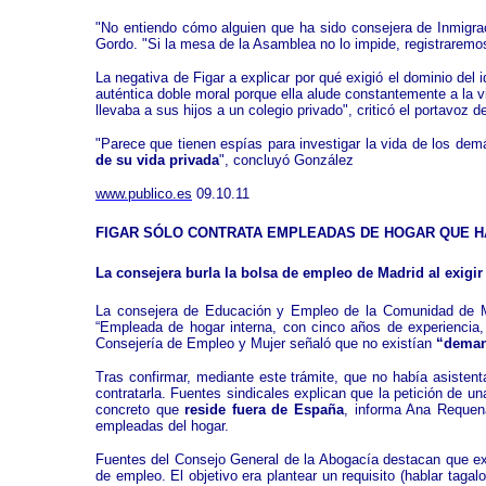
"No entiendo cómo alguien que ha sido consejera de Inmigra
Gordo. "Si la mesa de la Asamblea no lo impide, registraremo
La negativa de Figar a explicar por qué exigió el dominio de
auténtica doble moral porque ella alude constantemente a la v
llevaba a sus hijos a un colegio privado", criticó el portavo
"Parece que tienen espías para investigar la vida de los demá
de su vida privada
", concluyó González
www.publico.es
09.10.11
FIGAR SÓLO CONTRATA EMPLEADAS DE HOGAR QUE 
La consejera burla la bolsa de empleo de Madrid al exigir
La consejera de Educación y Empleo de la Comunidad de Mad
“Empleada de hogar interna, con cinco años de experiencia, i
Consejería de Empleo y Mujer señaló que no existían
“demand
Tras confirmar, mediante este trámite, que no había asisten
contratarla. Fuentes sindicales explican que la petición de u
concreto que
reside fuera de España
, informa Ana Requen
empleadas del hogar.
Fuentes del Consejo General de la Abogacía destacan que exi
de empleo. El objetivo era plantear un requisito (hablar tag