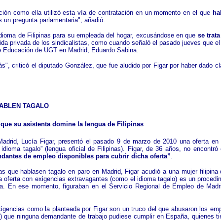
ción como ella utilizó esta vía de contratación en un momento en el que
ha
s un pregunta parlamentaria", añadió.
l idioma de Filipinas para su empleada del hogar, excusándose en que
se trat
ida privada de los sindicalistas, como cuando señaló el pasado jueves que e
z de Educación de UGT en Madrid, Eduardo Sabina.
s", criticó el diputado González, que fue aludido por Figar por haber dado cl
HABLEN TAGALO
 que su asistenta domine la lengua de Filipinas
rid, Lucía Figar, presentó el pasado 9 de marzo de 2010 una oferta en e
dioma tagalo” (lengua oficial de Filipinas). Figar, de 36 años, no encontr
antes de empleo disponibles para cubrir dicha oferta”
.
tas que hablasen tagalo en paro en Madrid, Figar acudió a una mujer filipin
na oferta con exigencias extravagantes (como el idioma tagalo) es un procedim
a. En ese momento, figuraban en el Servicio Regional de Empleo de Mad
gencias como la planteada por Figar son un truco del que abusaron los emple
alo) que ninguna demandante de trabajo pudiese cumplir en España, quienes 