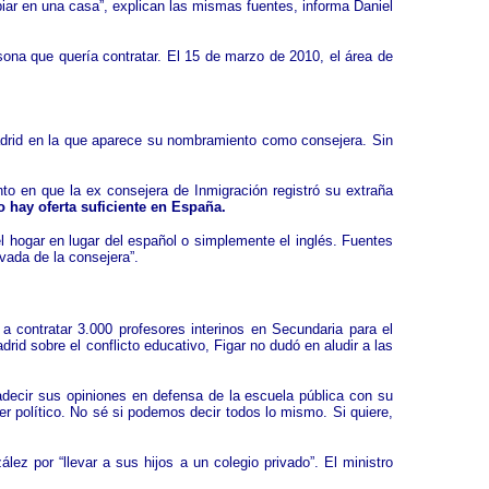
piar en una casa”, explican las mismas fuentes, informa Daniel
rsona que quería contratar. El 15 de marzo de 2010, el área de
Madrid en la que aparece su nombramiento como consejera. Sin
to en que la ex consejera de Inmigración registró su extraña
o hay oferta suficiente en España.
el hogar en lugar del español o simplemente el inglés. Fuentes
ivada de la consejera”.
 contratar 3.000 profesores interinos en Secundaria para el
rid sobre el conflicto educativo, Figar no dudó en aludir a las
decir sus opiniones en defensa de la escuela pública con su
er político. No sé si podemos decir todos lo mismo. Si quiere,
z por “llevar a sus hijos a un colegio privado”. El ministro