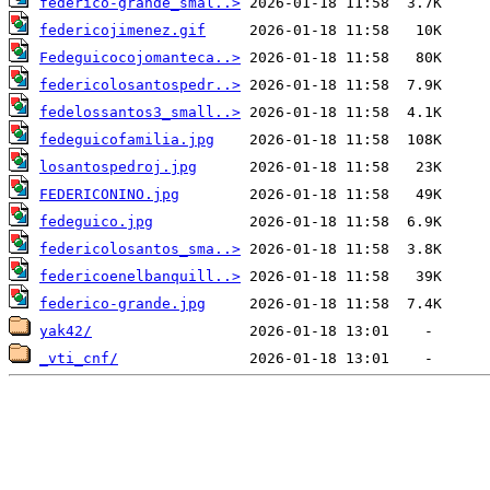
federico-grande_smal..>
federicojimenez.gif
Fedeguicocojomanteca..>
federicolosantospedr..>
fedelossantos3_small..>
fedeguicofamilia.jpg
losantospedroj.jpg
FEDERICONINO.jpg
fedeguico.jpg
federicolosantos_sma..>
federicoenelbanquill..>
federico-grande.jpg
yak42/
_vti_cnf/