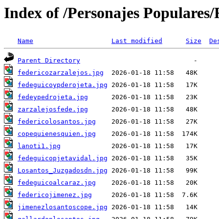
Index of /Personajes Populares/
Name
Last modified
Size
De
Parent Directory
federicozarzalejos.jpg
fedeguicoypderojeta.jpg
fedeypedrojeta.jpg
zarzalejosfede.jpg
federicolosantos.jpg
copequienesquien.jpg
lanoti1.jpg
fedeguicopjetavidal.jpg
Losantos_Juzgadosdn.jpg
fedeguicoalcaraz.jpg
federicojimenez.jpg
jimenezlosantoscope.jpg