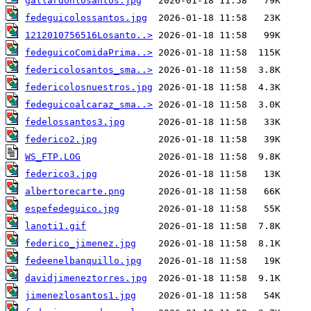
gallardonlosantos.jpg
fedeguicolossantos.jpg
1212010756516Losanto..>
fedeguicoComidaPrima..>
federicolosantos_sma..>
federicolosnuestros.jpg
fedeguicoalcaraz_sma..>
fedelossantos3.jpg
federico2.jpg
WS_FTP.LOG
federico3.jpg
albertorecarte.png
espefedeguico.jpg
lanoti1.gif
federico_jimenez.jpg
fedeenelbanquillo.jpg
davidjimeneztorres.jpg
jimenezlosantos1.jpg