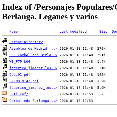
Index of /Personajes Populares
Berlanga. Leganes y varios
Name
Last modified
Size
De
Parent Directory
Asamblea de Madrid. ..>
05. Carballedo Berla..>
WS_FTP.LOG
federico_jimenez_los..>
Doc.01.pdf
BVCM019142.pdf
federico_jimenez_los..>
_vti_cnf/
Carballedo Berlanga...>