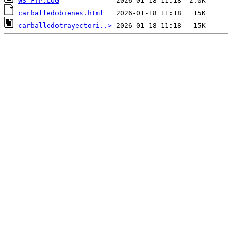
WS_FTP.LOG
carballedobienes.html
carballedotrayectori..>