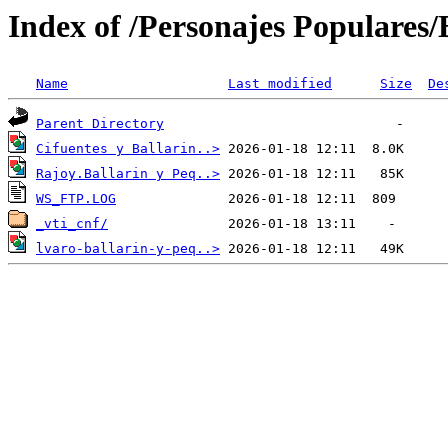
Index of /Personajes Populares/B
Name
Last modified
Size
De
Parent Directory
Cifuentes y Ballarin..>
Rajoy.Ballarin y Peq..>
WS_FTP.LOG
_vti_cnf/
lvaro-ballarin-y-peq..>