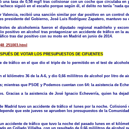
ó una tasa de 0,58 mg/l tras colisionar con un coche que circulaba en 
l. Pacheco siguió en el escaño porque según él, el delito no tenía "nada 
r Valencia, recibió una sanción similar por dar positivo en un control 
ces presidente del Gobierno, José Luis Rodríguez Zapatero, mantuvo su 
troles de alcoholemia fueron el diputado regional madrileño y excons
io positivo en alcohol tras protagonizar un accidente de tráfico en la a
áfico tras dar positivo con su moto en Madrid en junio de 2014.
3148_251003.html
DESPUÉS DE VOTAR LOS PRESUPUESTOS DE CIFUENTES
 de tráfico en el que dio el triple de lo permitido en el test de alcohol
 kilómetro 36 de la A-6, y dio 0,66 mililitros de alcohol por litro de ai
s; mientras que PSOE y Podemos cuentan con 64: la asistencia de Echeve
Gracias a la asistencia de José Ignacio Echeverría, quien ha dejado 
e Madrid tuvo un accidente de tráfico el lunes por la noche. Colisionó 
 depende que este jueves se aprueben los presupuestos de la Comunidad
un accidente de tráfico que tuvo la noche del pasado lunes en el kilómetr
ado en Collado Villalba, con un resultado de 0,66 mililitros de alcohol po