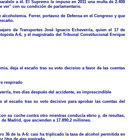
paralelo a él. El Supremo le impuso en 2011 una multa de 2.400
que ver" con su condición de parlamentario.
de alcoholemia. Ferrer, portavoz de Defensa en el Congreso y que
escaño.
ejero de Transportes José Ignacio Echeverría, quien el 17 de
utopista A-6, y el magistrado del Tribunal Constitucional Enrique
emia, deja el escaño tras su voto decisivo a favor de las cuentas
re respirado
rría, tres días después del accidente, es imprescindible
el escaño tras su voto decisivo para aprobar las cuentas del
con su coche contra otro mientras conducía ebrio y, de resultas,
 de Madrid, que ascienden a 17.890,2 millones.
o 36 de la A-6: casi ha triplicado la tasa de alcohol permitida en
r litro de aire espirado.