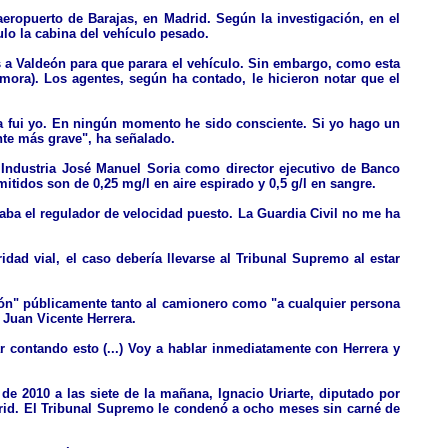
aeropuerto de Barajas, en Madrid. Según la investigación, en el
culo la cabina del vehículo pesado.
s a Valdeón para que parara el vehículo. Sin embargo, como esta
Zamora). Los agentes, según ha contado, le hicieron notar que el
a fui yo. En ningún momento he sido consciente. Si yo hago un
nte más grave", ha señalado.
e Industria José Manuel Soria como director ejecutivo de Banco
tidos son de 0,25 mg/l en aire espirado y 0,5 g/l en sangre.
vaba el regulador de velocidad puesto. La Guardia Civil no me ha
dad vial, el caso debería llevarse al Tribunal Supremo al estar
rdón" públicamente tanto al camionero como "a cualquier persona
 Juan Vicente Herrera.
r contando esto (...) Voy a hablar inmediatamente con Herrera y
e 2010 a las siete de la mañana, Ignacio Uriarte, diputado por
drid. El Tribunal Supremo le condenó a ocho meses sin carné de