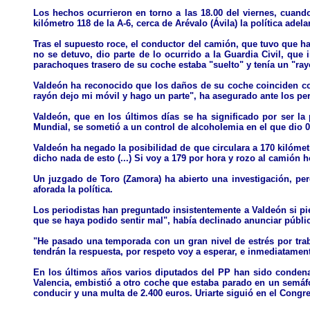
Los hechos ocurrieron en torno a las 18.00 del viernes, cuando
kilómetro 118 de la A-6, cerca de Arévalo (Ávila) la política ade
Tras el supuesto roce, el conductor del camión, que tuvo que h
no se detuvo, dio parte de lo ocurrido a la Guardia Civil, que 
parachoques trasero de su coche estaba "suelto" y tenía un "ray
Valdeón ha reconocido que los daños de su coche coinciden co
rayón dejo mi móvil y hago un parte", ha asegurado ante los per
Valdeón, que en los últimos días se ha significado por ser la
Mundial, se sometió a un control de alcoholemia en el que dio 0
Valdeón ha negado la posibilidad de que circulara a 170 kilómet
dicho nada de esto (...) Si voy a 179 por hora y rozo al camión h
Un juzgado de Toro (Zamora) ha abierto una investigación, pero
aforada la política.
Los periodistas han preguntado insistentemente a Valdeón si pi
que se haya podido sentir mal", había declinado anunciar públic
"He pasado una temporada con un gran nivel de estrés por traba
tendrán la respuesta, por respeto voy a esperar, e inmediatament
En los últimos años varios diputados del PP han sido condenad
Valencia, embistió a otro coche que estaba parado en un semáf
conducir y una multa de 2.400 euros. Uriarte siguió en el Congr