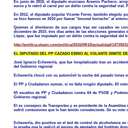
En junio de 2010, el diputado murciano Arsenio Pacheco, arroj
euros y le retiró el carné por un delito contra la seguridad via
En 2012, el diputado popular Vicente Ferrer, también elegido po
se hizo famoso en 2010 por llamar "timonel borracho" al enton
Quienes sí dimitieron de sus cargos tras ser cazados en con
diciembre de 2015, tres días antes de las elecciones generales d
López, que fue imputado por un delito contra la seguridad del tr
http://politica.elpais.com/politica/2016/09/10/actualidad/147350
EL DIPUTADO DEL PP CAZADO EBRIO AL VOLANTE DIMITE 
José Ignacio Echeverría, que fue hospitalizado tras un accidente
del Gobierno regional
Echeverría chocó con su automóvil la noche del pasado lunes en el
El PP y Ciudadanos suman, si no falta ningún diputado, 65 voto
65 escaños de PP y Ciudadanos contra 64 de PSOE y Podemos. 
Gobierno regional.
El ex consejero de Transportes y ex presidente de la Asamblea d
sufrió contusiones que le han tenido convaleciente. De su voto
Echeverría, dio positivo en el test de control de alcoholemia en 
la prueba que le realizó el equipo de atestados del Instituto Arm