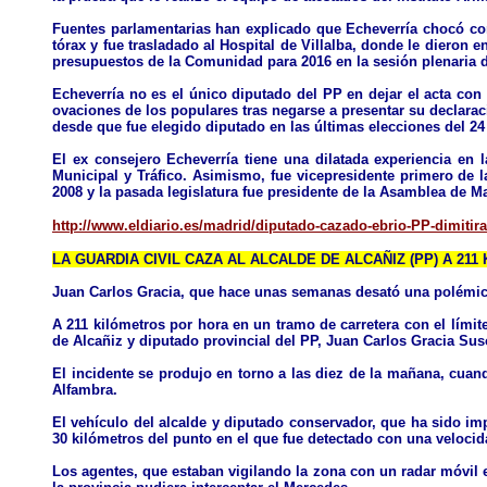
Fuentes parlamentarias han explicado que Echeverría chocó con 
tórax y fue trasladado al Hospital de Villalba, donde le dieron 
presupuestos de la Comunidad para 2016 en la sesión plenaria 
Echeverría no es el único diputado del PP en dejar el acta c
ovaciones de los populares tras negarse a presentar su declarac
desde que fue elegido diputado en las últimas elecciones del 24 
El ex consejero Echeverría tiene una dilatada experiencia en 
Municipal y Tráfico. Asimismo, fue vicepresidente primero de 
2008 y la pasada legislatura fue presidente de la Asamblea de M
http://www.eldiario.es/madrid/diputado-cazado-ebrio-PP-dimiti
LA GUARDIA CIVIL CAZA AL ALCALDE DE ALCAÑIZ (PP) A 211
Juan Carlos Gracia, que hace unas semanas desató una polémica
A 211 kilómetros por hora en un tramo de carretera con el límit
de Alcañiz y diputado provincial del PP, Juan Carlos Gracia Sus
El incidente se produjo en torno a las diez de la mañana, cuand
Alfambra.
El vehículo del alcalde y diputado conservador, que ha sido impu
30 kilómetros del punto en el que fue detectado con una velocid
Los agentes, que estaban vigilando la zona con un radar móvil e