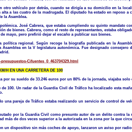
otro vehículo por detrás, cuando se dirigía a su domicilio en la locali
en alta a las cuatro de la madrugada. El diputado ha estado en reposo a 
de la Asamblea.
on polémica. José Cabrera, que estaba cumpliendo su quinto mandato co
ión de bienes. Cabrera, como el resto de representantes, estaba obligad
de mayo, pero prefirió dejar el escaño a publicar sus bienes.
la política regional. Según recoge la biografía publicada en la Asam
la Asamblea en la V legislatura autonómica. Fue designado consejero 
adrid.
ra-presupuestos-Cifuentes_0_463704329.html
 KM/H EN UNA CARRETERA DE 100
 por su sueldo de 33.246 euros por un 80% de la jornada, viajaba solo
e de 100. Un radar de la Guardia Civil de Tráfico ha localizado esta mañ
o.
o una pareja de Tráfico estaba realizando un servicio de control de velo
tado por la Guardia Civil como presunto autor de un delito contra la se
ad más de dos veces superior a la autorizada en la zona por la que circu
n un dispositivo sin más coches de apoyo, lanzaron un aviso por radio 