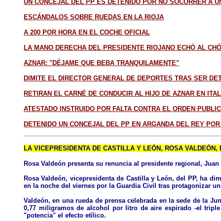
UN CONCEJAL DEL PP ES DETENIDO POR NO SOCORRER A U
ESCÁNDALOS SOBRE RUEDAS EN LA RIOJA
A 200 POR HORA EN EL COCHE OFICIAL
LA MANO DERECHA DEL PRESIDENTE RIOJANO ECHÓ AL CHÓ
AZNAR: "DÉJAME QUE BEBA TRANQUILAMENTE"
DIMITE EL DIRECTOR GENERAL DE DEPORTES TRAS SER DE
RETIRAN EL CARNÉ DE CONDUCIR AL HIJO DE AZNAR EN ITAL
ATESTADO INSTRUIDO POR FALTA CONTRA EL ORDEN PUBLI
DETENIDO UN CONCEJAL DEL PP EN ARGANDA DEL REY POR
LA VICEPRESIDENTA DE CASTILLA Y LEÓN, ROSA VALDEÓN,
Rosa Valdeón presenta su renuncia al presidente regional, Juan 
Rosa Valdeón, vicepresidenta de Castilla y León, del PP, ha dimi
en la noche del viernes por la Guardia Civil tras protagonizar 
Valdeón, en una rueda de prensa celebrada en la sede de la Ju
0,77 miligramos de alcohol por litro de aire espirado -el tri
"potencia" el efecto etílico.