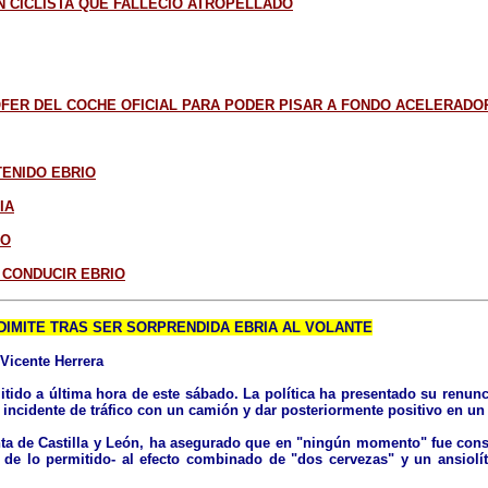
N CICLISTA QUE FALLECIÓ ATROPELLADO
FER DEL COCHE OFICIAL PARA PODER PISAR A FONDO ACELERADO
TENIDO EBRIO
IA
CO
 CONDUCIR EBRIO
 DIMITE TRAS SER SORPRENDIDA EBRIA AL VOLANTE
Vicente Herrera
tido a última hora de este sábado. La política ha presentado su renunci
un incidente de tráfico con un camión y dar posteriormente positivo en u
nta de Castilla y León, ha asegurado que en "ningún momento" fue consc
ple de lo permitido- al efecto combinado de "dos cervezas" y un ansiol