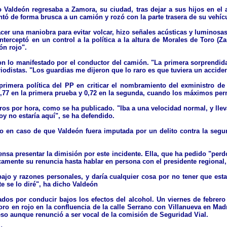
 Valdeón regresaba a Zamora, su ciudad, tras dejar a sus hijos en el 
lantó de forma brusca a un camión y rozó con la parte trasera de su vehí
acer una maniobra para evitar volcar, hizo señales acústicas y luminosa
interceptó en un control a la política a la altura de Morales de Toro (
ón rojo".
n lo manifestado por el conductor del camión. "La primera sorprendid
iodistas. "Los guardias me dijeron que lo raro es que tuviera un accide
 primera política del PP en criticar el nombramiento del exministro d
,77 en la primera prueba y 0,72 en la segunda, cuando los máximos permi
ros por hora, como se ha publicado. "Iba a una velocidad normal, y lle
oy no estaría aquí", se ha defendido.
 en caso de que Valdeón fuera imputada por un delito contra la seguri
ensa presentar la dimisión por este incidente. Ella, que ha pedido "pe
amente su renuncia hasta hablar en persona con el presidente regional,
jo y razones personales, y daría cualquier cosa por no tener que esta
e se lo diré", ha dicho Valdeón
os por conducir bajos los efectos del alcohol. Un viernes de febrero d
oro en rojo en la confluencia de la calle Serrano con Villanueva en Ma
eso aunque renunció a ser vocal de la comisión de Seguridad Vial.