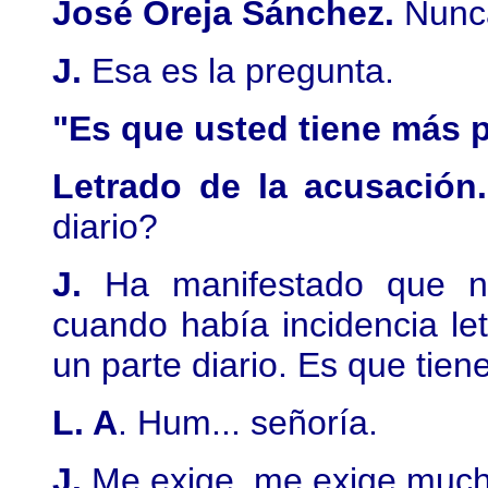
José Oreja Sánchez.
Nunc
J.
Esa es la pregunta.
"Es que usted tiene más p
Letrado de la acusación.
diario?
J.
Ha manifestado que no
cuando había incidencia le
un parte diario. Es que tien
L. A
. Hum... señoría.
J.
Me exige, me exige much