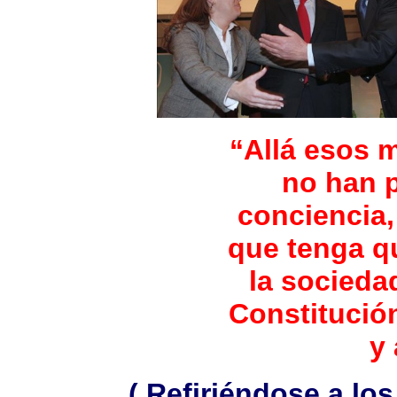
“Allá esos m
no han 
conciencia, 
que tenga q
la socieda
Constitució
y 
( Refiriéndose a lo