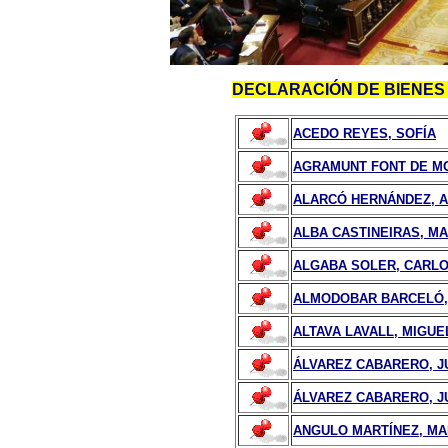
DECLARACIÓN DE BIENE
ACEDO REYES, SOFÍA
AGRAMUNT FONT DE M
ALARCÓ HERNÁNDEZ, 
ALBA CASTINEIRAS, MA
ALGABA SOLER, CARL
ALMODOBAR BARCELÓ,
ALTAVA LAVALL, MIGU
ÁLVAREZ CABARERO, JU
ÁLVAREZ CABARERO, J
ANGULO MARTÍNEZ, MA