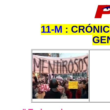
11-M
: CRÓNI
GE