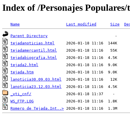
Index of /Personajes Populares/
Name
Last modified
Size
De
Parent Directory
tejadanoticias.html
tejadamercantil.html
tejadabiografia.html
tejada2.html
tejada.htm
lanoticia30.09.03.html
lanoticia23.12.03.html
_vti_cnf/
WS_FTP.LOG
Romero de Tejada.Int..>