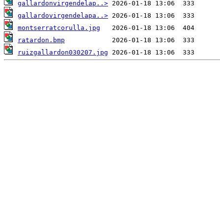
gallardonvirgendelap..>
gallardovirgendelapa..>
montserratcorulla.jpg
ratardon.bmp
ruizgallardon030207.jpg