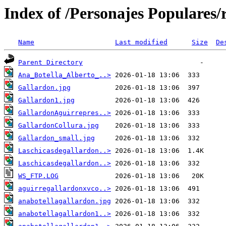
Index of /Personajes Populares/
Name
Last modified
Size
De
Parent Directory
Ana_Botella_Alberto_..>
Gallardon.jpg
Gallardon1.jpg
GallardonAguirrepres..>
GallardonCollura.jpg
Gallardon_small.jpg
Laschicasdegallardon..>
Laschicasdegallardon..>
WS_FTP.LOG
aguirregallardonxvco..>
anabotellagallardon.jpg
anabotellagallardon1..>