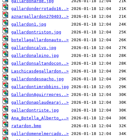
gallardonarde.jpg
gallardonderrotado16..>
aznargallardon270403..>
gallardon1.jpg
gallardontriston.jpg
botellagallardonauto..>
gallardoncalvo.jpg
gallardonalpino.jpg
gallardonsaltandocon..>
Laschicasdegallardon..>
gallardondespacho.jpg
gallardontimrobbins.jpg
GallardonAguirrepres..>
gallardonaplaudearaj..>
gallardontriste.jpg
Ana_Botella_Alberto_..>
ratardon.bmp
gallardomenelmercado..>