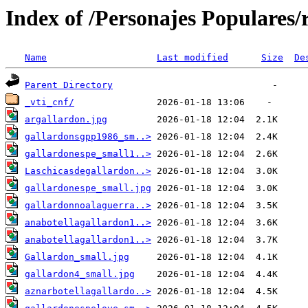
Index of /Personajes Populares/
Name
Last modified
Size
De
Parent Directory
_vti_cnf/
argallardon.jpg
gallardonsgpp1986_sm..>
gallardonespe_small1..>
Laschicasdegallardon..>
gallardonespe_small.jpg
gallardonnoalaguerra..>
anabotellagallardon1..>
anabotellagallardon1..>
Gallardon_small.jpg
gallardon4_small.jpg
aznarbotellagallardo..>