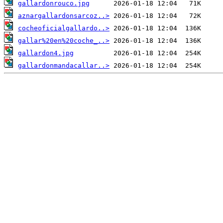
gallardonrouco.jpg
aznargallardonsarcoz..>
cocheoficialgallardo..>
gallar%20en%20coche_..>
gallardon4.jpg
gallardonmandacallar..>