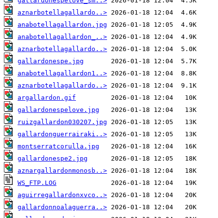
gallardonespelove_sm..>
aznarbotellagallardo..>
anabotellagallardon.jpg
anabotellagallardon_..>
aznarbotellagallardo..>
gallardonespe.jpg
anabotellagallardon1..>
aznarbotellagallardo..>
argallardon.gif
gallardonespelove.jpg
ruizgallardon030207.jpg
gallardonguerrairaki..>
montserratcorulla.jpg
gallardonespe2.jpg
aznargallardonmonosb..>
WS_FTP.LOG
aguirregallardonxvco..>
gallardonnoalaguerra..>