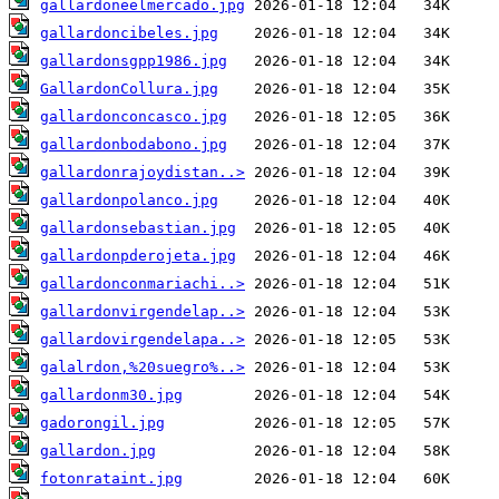
gallardoneelmercado.jpg
gallardoncibeles.jpg
gallardonsgpp1986.jpg
GallardonCollura.jpg
gallardonconcasco.jpg
gallardonbodabono.jpg
gallardonrajoydistan..>
gallardonpolanco.jpg
gallardonsebastian.jpg
gallardonpderojeta.jpg
gallardonconmariachi..>
gallardonvirgendelap..>
gallardovirgendelapa..>
galalrdon,%20suegro%..>
gallardonm30.jpg
gadorongil.jpg
gallardon.jpg
fotonrataint.jpg