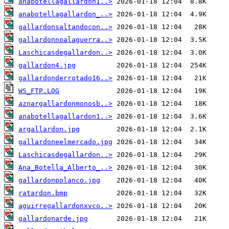
anabotellagallardon1..>
anabotellagallardon_..>
gallardonsaltandocon..>
gallardonnoalaguerra..>
Laschicasdegallardon..>
gallardon4.jpg
gallardonderrotado16..>
WS_FTP.LOG
aznargallardonmonosb..>
anabotellagallardon1..>
argallardon.jpg
gallardoneelmercado.jpg
Laschicasdegallardon..>
Ana_Botella_Alberto_..>
gallardonpolanco.jpg
ratardon.bmp
aguirregallardonxvco..>
gallardonarde.jpg