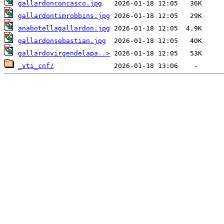
gallardonconcasco.jpg
gallardontimrobbins.jpg
anabotellagallardon.jpg
gallardonsebastian.jpg
gallardovirgendelapa..>
_vti_cnf/