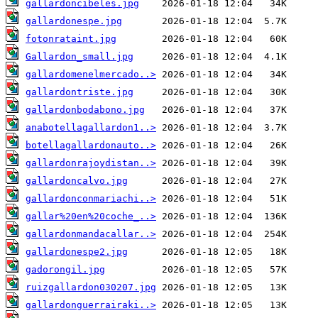
gallardoncibeles.jpg
gallardonespe.jpg
fotonrataint.jpg
Gallardon_small.jpg
gallardomenelmercado..>
gallardontriste.jpg
gallardonbodabono.jpg
anabotellagallardon1..>
botellagallardonauto..>
gallardonrajoydistan..>
gallardoncalvo.jpg
gallardonconmariachi..>
gallar%20en%20coche_..>
gallardonmandacallar..>
gallardonespe2.jpg
gadorongil.jpg
ruizgallardon030207.jpg
gallardonguerrairaki..>