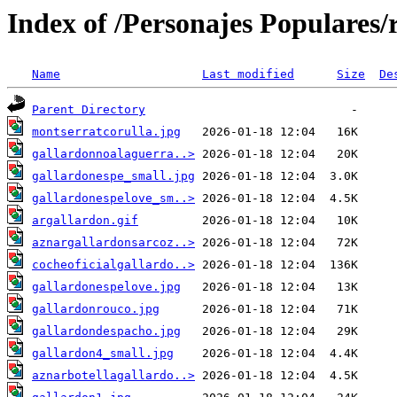
Index of /Personajes Populares/
Name
Last modified
Size
De
Parent Directory
montserratcorulla.jpg
gallardonnoalaguerra..>
gallardonespe_small.jpg
gallardonespelove_sm..>
argallardon.gif
aznargallardonsarcoz..>
cocheoficialgallardo..>
gallardonespelove.jpg
gallardonrouco.jpg
gallardondespacho.jpg
gallardon4_small.jpg
aznarbotellagallardo..>