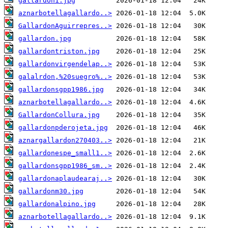
gallardon1.jpg
aznarbotellagallardo..>
GallardonAguirrepres..>
gallardon.jpg
gallardontriston.jpg
gallardonvirgendelap..>
galalrdon,%20suegro%..>
gallardonsgpp1986.jpg
aznarbotellagallardo..>
GallardonCollura.jpg
gallardonpderojeta.jpg
aznargallardon270403..>
gallardonespe_small1..>
gallardonsgpp1986_sm..>
gallardonaplaudearaj..>
gallardonm30.jpg
gallardonalpino.jpg
aznarbotellagallardo..>