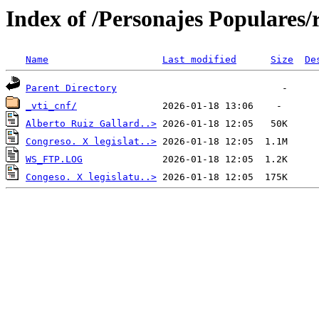
Index of /Personajes Populares/
Name
Last modified
Size
De
Parent Directory
_vti_cnf/
Alberto Ruiz Gallard..>
Congreso. X legislat..>
WS_FTP.LOG
Congeso. X legislatu..>