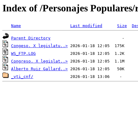
Index of /Personajes Populares/
Name
Last modified
Size
De
Parent Directory
Congeso. X legislatu..>
WS_FTP.LOG
Congreso. X legislat..>
Alberto Ruiz Gallard..>
_vti_cnf/