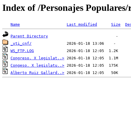
Index of /Personajes Populares/
Name
Last modified
Size
De
Parent Directory
_vti_cnf/
WS_FTP.LOG
Congreso. X legislat..>
Congeso. X legislatu..>
Alberto Ruiz Gallard..>