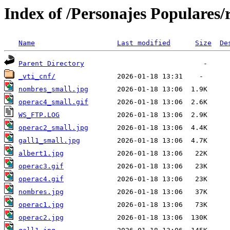
Index of /Personajes Populares/
Name
Last modified
Size
De
Parent Directory
_vti_cnf/
nombres_small.jpg
operac4_small.gif
WS_FTP.LOG
operac2_small.jpg
gall1_small.jpg
albert1.jpg
operac3.gif
operac4.gif
nombres.jpg
operac1.jpg
operac2.jpg