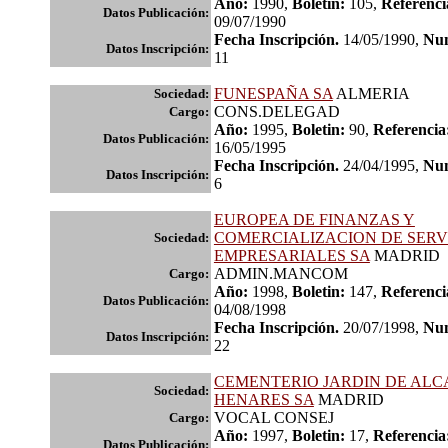
Año:
1990,
Boletin:
105,
Referenci
Datos Publicación:
09/07/1990
Fecha Inscripción.
14/05/1990,
Num
Datos Inscripción:
11
FUNESPAÑA SA
ALMERIA
Sociedad:
CONS.DELEGAD
Cargo:
Año:
1995,
Boletin:
90,
Referencia
Datos Publicación:
16/05/1995
Fecha Inscripción.
24/04/1995,
Num
Datos Inscripción:
6
EUROPEA DE FINANZAS Y
COMERCIALIZACION DE SERV
Sociedad:
EMPRESARIALES SA
MADRID
ADMIN.MANCOM
Cargo:
Año:
1998,
Boletin:
147,
Referenci
Datos Publicación:
04/08/1998
Fecha Inscripción.
20/07/1998,
Num
Datos Inscripción:
22
CEMENTERIO JARDIN DE ALC
Sociedad:
HENARES SA
MADRID
VOCAL CONSEJ
Cargo:
Año:
1997,
Boletin:
17,
Referencia
Datos Publicación: