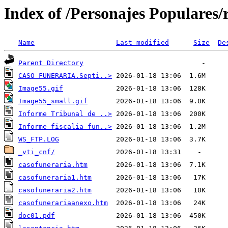
Index of /Personajes Populares/
Name
Last modified
Size
De
Parent Directory
CASO FUNERARIA.Septi..>
Image55.gif
Image55_small.gif
Informe Tribunal de ..>
Informe fiscalia fun..>
WS_FTP.LOG
_vti_cnf/
casofuneraria.htm
casofuneraria1.htm
casofuneraria2.htm
casofunerariaanexo.htm
doc01.pdf