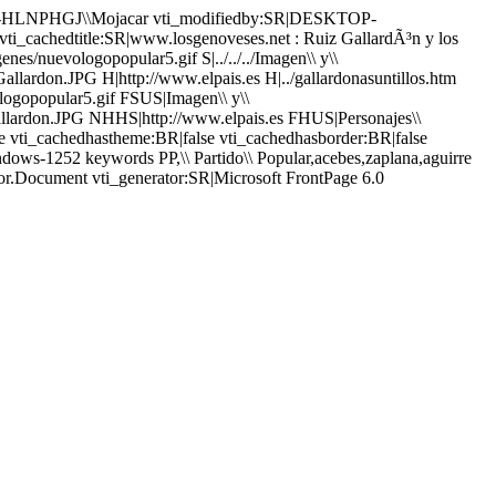
SKTOP-HLNPHGJ\\Mojacar vti_modifiedby:SR|DESKTOP-
ti_cachedtitle:SR|www.losgenoveses.net : Ruiz GallardÃ³n y los
enes/nuevologopopular5.gif S|../../../Imagen\\ y\\
/Gallardon.JPG H|http://www.elpais.es H|../gallardonasuntillos.htm
logopopular5.gif FSUS|Imagen\\ y\\
Gallardon.JPG NHHS|http://www.elpais.es FHUS|Personajes\\
se vti_cachedhastheme:BR|false vti_cachedhasborder:BR|false
s-1252 keywords PP,\\ Partido\\ Popular,acebes,zaplana,aguirre
r.Document vti_generator:SR|Microsoft FrontPage 6.0