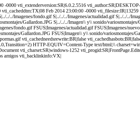
:00:00 -0000 vti_extenderversion:SR|6.0.2.5516 vti_author:SR|DE
ti_cacheddtm:TX|08 Feb 2014 23:00:00 -0000 vti_filesize:IR|13259 v
./../Imagenes/fondo.gif S|../../../Imagenes/actualidad.gif S|../../../Imag
iosmontajes/Gallardon.JPG S|../../../Imagen\\ y\\ sonido/variosmontajes
Imagenes/fondo.gif FSUS|Imagenes/actualidad.gif FSUS|Imagenes/nuevo
iosmontajes/Gallardon.JPG FSUS|Imagen\\ y\\ sonido/variosmontajes/
apormas.gif vti_cachedneedsrewrite:BR|false vti_cachedhasbots:BR|fal
Transition=2) HTTP-EQUIV=Content-Type text/html;\\ charset=window
ocument vti_charset:SR|windows-1252 vti_progid:SR|FrontPage.Edito
os amigos vti_backlinkinfo:VX|