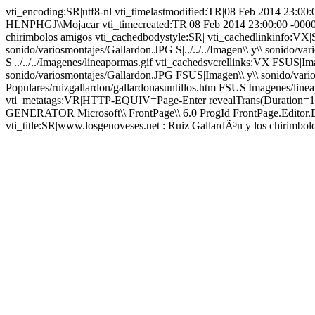
vti_encoding:SR|utf8-nl vti_timelastmodified:TR|08 Feb 2014 23
HLNPHGJ\\Mojacar vti_timecreated:TR|08 Feb 2014 23:00:00 -0000 v
chirimbolos amigos vti_cachedbodystyle:SR| vti_cachedlinkinfo:VX|S|../.
sonido/variosmontajes/Gallardon.JPG S|../../../Imagen\\ y\\ sonido/var
S|../../../Imagenes/lineapormas.gif vti_cachedsvcrellinks:VX|FSUS|
sonido/variosmontajes/Gallardon.JPG FSUS|Imagen\\ y\\ sonido/var
Populares/ruizgallardon/gallardonasuntillos.htm FSUS|Imagenes/line
vti_metatags:VR|HTTP-EQUIV=Page-Enter revealTrans(Duration=1.0,
GENERATOR Microsoft\\ FrontPage\\ 6.0 ProgId FrontPage.Editor.D
vti_title:SR|www.losgenoveses.net : Ruiz GallardÃ³n y los chirimbol