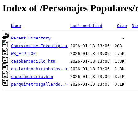
Index of /Personajes Populares/r
Name
Last modified
Size
De
Parent Directory
Comision de Investig..>
WS_FTP.LOG
casobarbadillo.htm
gallardonchirimbolos..>
casofuneraria.htm
parquimetrosgallardo..>