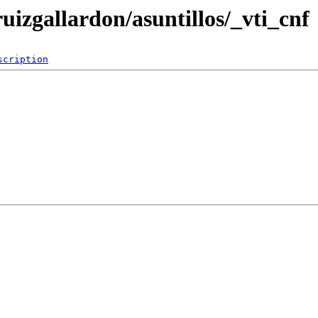
uizgallardon/asuntillos/_vti_cnf
scription