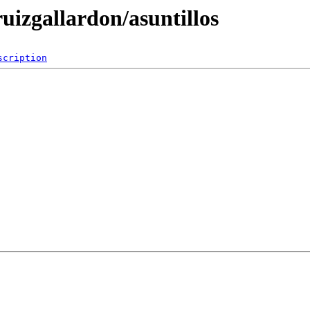
uizgallardon/asuntillos
scription