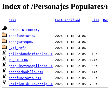
Index of /Personajes Populares/r
Name
Last modified
Size
De
Parent Directory
casofuneraria/
casoguateque/
_vti_cnf/
gallardonchirimbolos..>
WS_FTP.LOG
parquimetrosgallardo..>
casobarbadillo.htm
casofuneraria.htm
Comision de Investig..>