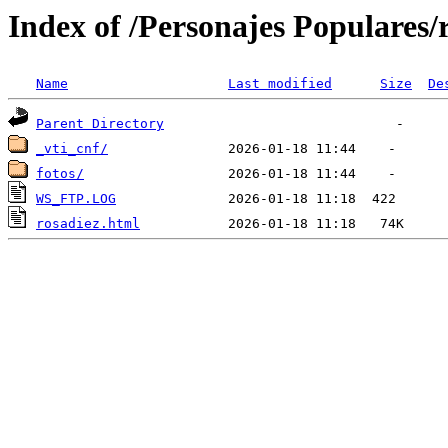
Index of /Personajes Populares/
Name
Last modified
Size
De
Parent Directory
_vti_cnf/
fotos/
WS_FTP.LOG
rosadiez.html