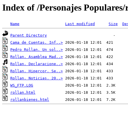
Index of /Personajes Populares/r
Name
Last modified
Size
De
Parent Directory
Cama de Cuentas. Inf..>
Pedro Rollan. Un sol..>
Rollan. Asamblea Mad..>
Rollan. Declaracione..>
Rollan. Hipercor. Se..>
Rollan. Noticias. 20..>
WS_FTP.LOG
rollan.html
rollanbienes.html