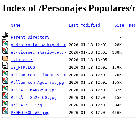
Index of /Personajes Populares/
Name
Last modified
Size
De
Parent Directory
pedro_rollan_wikiped..>
el-vicesecretario-de..>
_vti_cnf/
WS_FTP.LOG
Rollan con Cifuentes..>
Rollan con Aguirre.jpg
RollÃ¡n-640x290.jpg
RollÃ¡n-352x160.jpg
RollÃ¡n-2.jpg
PEDRO ROLLAN.jpg