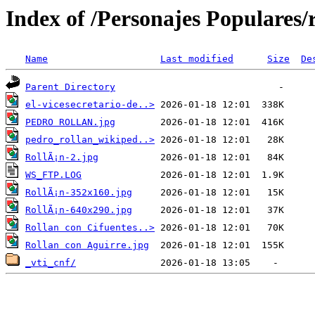
Index of /Personajes Populares/
Name
Last modified
Size
De
Parent Directory
el-vicesecretario-de..>
PEDRO ROLLAN.jpg
pedro_rollan_wikiped..>
RollÃ¡n-2.jpg
WS_FTP.LOG
RollÃ¡n-352x160.jpg
RollÃ¡n-640x290.jpg
Rollan con Cifuentes..>
Rollan con Aguirre.jpg
_vti_cnf/