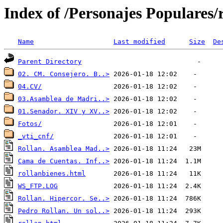
Index of /Personajes Populares/
Name
Last modified
Size
De
Parent Directory
02. CM. Consejero. B..>
04.CV/
03.Asamblea de Madri..>
01.Senador. XIV y XV..>
Fotos/
_vti_cnf/
Rollan. Asamblea Mad..>
Cama de Cuentas. Inf..>
rollanbienes.html
WS_FTP.LOG
Rollan. Hipercor. Se..>
Pedro Rollan. Un sol..>