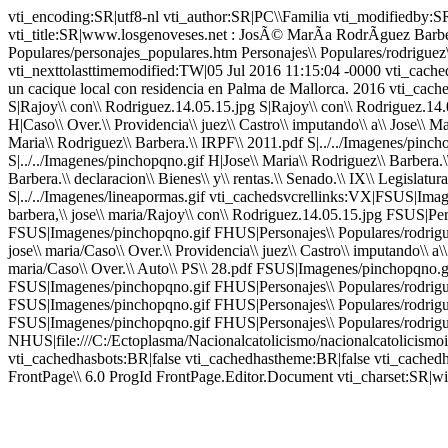
vti_encoding:SR|utf8-nl vti_author:SR|PC\\Familia vti_modifiedby
vti_title:SR|www.losgenoveses.net : JosÃ© MarÃ­a RodrÃ­guez Barber
Populares/personajes_populares.htm Personajes\\ Populares/rodriguez\
vti_nexttolasttimemodified:TW|05 Jul 2016 11:15:04 -0000 vti_cach
un cacique local con residencia en Palma de Mallorca. 2016 vti_cache
S|Rajoy\\ con\\ Rodriguez.14.05.15.jpg S|Rajoy\\ con\\ Rodriguez.14.
H|Caso\\ Over.\\ Providencia\\ juez\\ Castro\\ imputando\\ a\\ Jose\\ 
Maria\\ Rodriguez\\ Barbera.\\ IRPF\\ 2011.pdf S|../../Imagenes/pinch
S|../../Imagenes/pinchopqno.gif H|Jose\\ Maria\\ Rodriguez\\ Barbera.
Barbera.\\ declaracion\\ Bienes\\ y\\ rentas.\\ Senado.\\ IX\\ Legisla
S|../../Imagenes/lineapormas.gif vti_cachedsvcrellinks:VX|FSUS|Im
barbera,\\ jose\\ maria/Rajoy\\ con\\ Rodriguez.14.05.15.jpg FSUS|Pe
FSUS|Imagenes/pinchopqno.gif FHUS|Personajes\\ Populares/rodriguez
jose\\ maria/Caso\\ Over.\\ Providencia\\ juez\\ Castro\\ imputando\\
maria/Caso\\ Over.\\ Auto\\ PS\\ 28.pdf FSUS|Imagenes/pinchopqno.gif
FSUS|Imagenes/pinchopqno.gif FHUS|Personajes\\ Populares/rodriguez\\
FSUS|Imagenes/pinchopqno.gif FHUS|Personajes\\ Populares/rodriguez\
FSUS|Imagenes/pinchopqno.gif FHUS|Personajes\\ Populares/rodriguez\\ b
NHUS|file:///C:/Ectoplasma/Nacionalcatolicismo/nacionalcatolicism
vti_cachedhasbots:BR|false vti_cachedhastheme:BR|false vti_cac
FrontPage\\ 6.0 ProgId FrontPage.Editor.Document vti_charset:SR|w