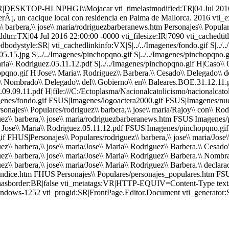
:SR|DESKTOP-HLNPHGJ\\Mojacar vti_timelastmodified:TR|04 Jul 2016 
Ã¡, un cacique local con residencia en Palma de Mallorca. 2016 vti_e
\ barbera,\\ jose\\ maria/rodriguezbarberanews.htm Personajes\\ Popul
eddtm:TX|04 Jul 2016 22:00:00 -0000 vti_filesize:IR|7090 vti_cached
dbodystyle:SR| vti_cachedlinkinfo:VX|S|../../Imagenes/fondo.gif S|../.
05.15.jpg S|../../Imagenes/pinchopqno.gif S|../../Imagenes/pinchopqno.
Maria\\ Rodriguez.05.11.12.pdf S|../../Imagenes/pinchopqno.gif H|Caso\\ 
opqno.gif H|Jose\\ Maria\\ Rodriguez\\ Barbera.\\ Cesado\\ Delegado\\ d
\\ Nombrado\\ Delegado\\ del\\ Gobierno\\ en\\ Baleares.BOE.31.12.11.p
tura.09.09.11.pdf H|file:///C:/Ectoplasma/Nacionalcatolicismo/nacionalca
agenes/fondo.gif FSUS|Imagenes/logoactera2000.gif FSUS|Imagenes/nue
rsonajes\\ Populares/rodriguez\\ barbera,\\ jose\\ maria/Rajoy\\ con\\
\\ barbera,\\ jose\\ maria/rodriguezbarberanews.htm FSUS|Imagenes/p
 a\\ Jose\\ Maria\\ Rodriguez.05.11.12.pdf FSUS|Imagenes/pinchopqno.gif
 FHUS|Personajes\\ Populares/rodriguez\\ barbera,\\ jose\\ maria/Jose\
 barbera,\\ jose\\ maria/Jose\\ Maria\\ Rodriguez\\ Barbera.\\ Cesado\
\ barbera,\\ jose\\ maria/Jose\\ Maria\\ Rodriguez\\ Barbera.\\ Nombr
arbera,\\ jose\\ maria/Jose\\ Maria\\ Rodriguez\\ Barbera.\\ declaracio
oindice.htm FHUS|Personajes\\ Populares/personajes_populares.htm FS
hedhasborder:BR|false vti_metatags:VR|HTTP-EQUIV=Content-Type te
indows-1252 vti_progid:SR|FrontPage.Editor.Document vti_generator: