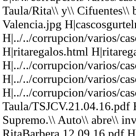
Taula/Rita\\ y\\ Cifuentes\\
Valencia.jpg H|cascosgurtel
H|../../corrupcion/varios/ca
H|ritaregalos.html H|ritareg
H|../../corrupcion/varios/ca
H|../../corrupcion/varios/ca
H|../../corrupcion/varios/ca
Taula/TSJCV.21.04.16.pdf 
Supremo.\\ Auto\\ abre\\ inv
RitaBarbera.12.09.16.pdf H