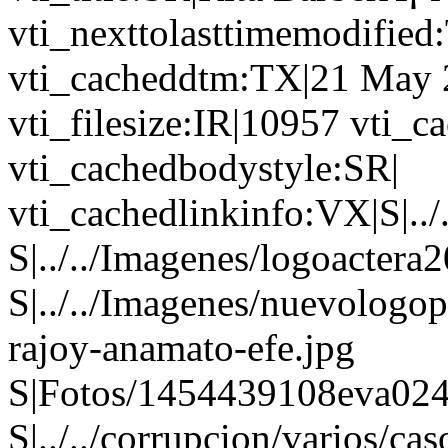
vti_nexttolasttimemodifie
vti_cacheddtm:TX|21 May 
vti_filesize:IR|10957 vti_c
vti_cachedbodystyle:SR|
vti_cachedlinkinfo:VX|S|../
S|../../Imagenes/logoactera2
S|../../Imagenes/nuevologop
rajoy-anamato-efe.jpg
S|Fotos/1454439108eva024
S|../../corrupcion/varios/cas