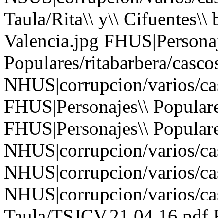
Taula/Rita\\ y\\ Cifuentes\\
Valencia.jpg FHUS|Personaj
Populares/ritabarbera/cascos
NHUS|corrupcion/varios/cas
FHUS|Personajes\\ Populares
FHUS|Personajes\\ Populares
NHUS|corrupcion/varios/cas
NHUS|corrupcion/varios/cas
NHUS|corrupcion/varios/cas
Taula/TSJCV.21.04.16.pdf 