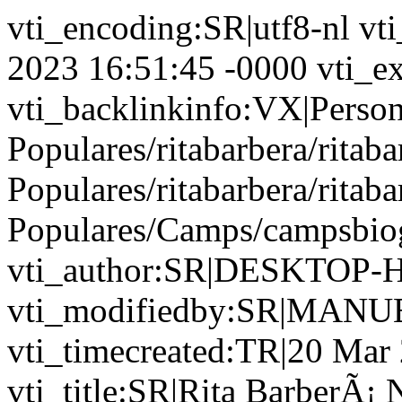
vti_encoding:SR|utf8-nl vt
2023 16:51:45 -0000 vti_ex
vti_backlinkinfo:VX|Person
Populares/ritabarbera/ritab
Populares/ritabarbera/ritaba
Populares/Camps/campsbiog
vti_author:SR|DESKTOP-
vti_modifiedby:SR|MANU
vti_timecreated:TR|20 Mar
vti_title:SR|Rita BarberÃ¡ 