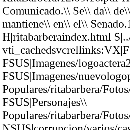
Comunicado.\\ Se\\ da\\ de\\ b
mantiene\\ en\\ el\\ Senado
H|ritabarberaindex.html S|.
vti_cachedsvcrellinks:VX|
FSUS|Imagenes/logoactera2
FSUS|Imagenes/nuevologopo
Populares/ritabarbera/Fotos
FSUS|Personajes\\
Populares/ritabarbera/Fot
NSUS|corrupcion/varios/caso