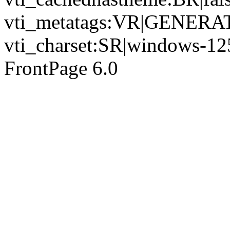
vti_metatags:VR|GENERATO
vti_charset:SR|windows-12
FrontPage 6.0