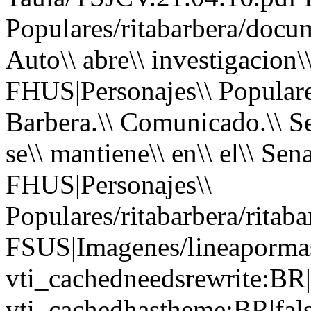
Populares/ritabarbera/docu
Auto\\ abre\\ investigacion\
FHUS|Personajes\\ Populare
Barbera.\\ Comunicado.\\ Se\\
se\\ mantiene\\ en\\ el\\ Se
FHUS|Personajes\\
Populares/ritabarbera/ritab
FSUS|Imagenes/lineapormas
vti_cachedneedsrewrite:BR|
vti_cachedhastheme:BR|fals