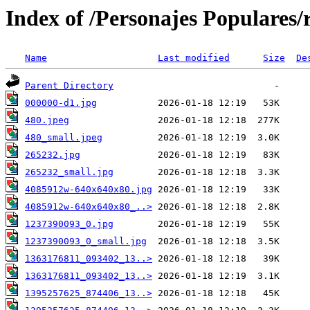
Index of /Personajes Populares/
Name
Last modified
Size
De
Parent Directory
000000-d1.jpg
480.jpeg
480_small.jpeg
265232.jpg
265232_small.jpg
4085912w-640x640x80.jpg
4085912w-640x640x80_..>
1237390093_0.jpg
1237390093_0_small.jpg
1363176811_093402_13..>
1363176811_093402_13..>
1395257625_874406_13..>