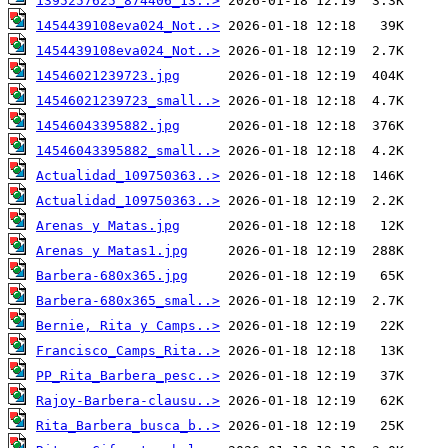
1395257625_874406_13..>
1454439108eva024_Not..>
1454439108eva024_Not..>
14546021239723.jpg
14546021239723_small..>
14546043395882.jpg
14546043395882_small..>
Actualidad_109750363..>
Actualidad_109750363..>
Arenas y Matas.jpg
Arenas y Matas1.jpg
Barbera-680x365.jpg
Barbera-680x365_smal..>
Bernie, Rita y Camps..>
Francisco_Camps_Rita..>
PP_Rita_Barbera_pesc..>
Rajoy-Barbera-clausu..>
Rita_Barbera_busca_b..>