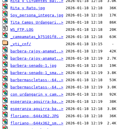
Rita y Cifuentes bal..>
Rita y Rato.jpg
Soy_persona_integra.jpg
Tita Camps Urdangari..>
WS_FTP.LOG
_campamatas_b75101f8..>
_vti_cnf/
barbera-rajoy-anamat..>
barbera-rajoy-anamat..>
barbera-senado-1.jpg
barbera-senado-1_sma..>
barbermascletass--64..>
barbermascletass--64..>
con urdangarin y cam..>
esperanza-aguirra-ba..>
esperanza-aguirra-ba..>
floriano--644x362.JPG
floriano--644x362_sm..>