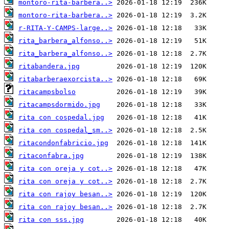
montoro-rita-barbera..>
montoro-rita-barbera..>
r-RITA-Y-CAMPS-large..>
rita_barbera_alfonso..>
rita_barbera_alfonso..>
ritabandera.jpg
ritabarberaexorcista..>
ritacampsbolso
ritacampsdormido.jpg
rita con cospedal.jpg
rita con cospedal_sm..>
ritacondonfabricio.jpg
ritaconfabra.jpg
rita con oreja y cot..>
rita con oreja y cot..>
rita con rajoy besan..>
rita con rajoy besan..>
rita con sss.jpg