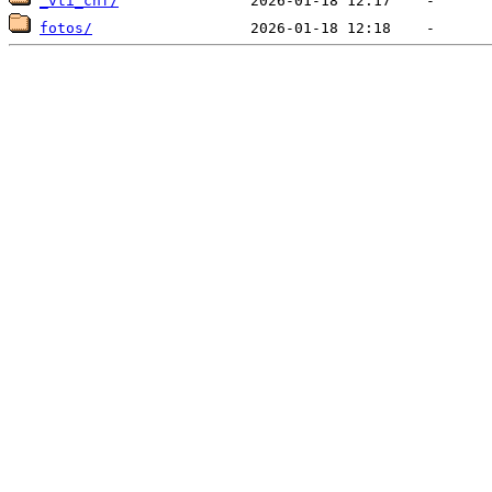
_vti_cnf/
fotos/