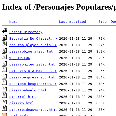
Index of /Personajes Populares/
Name
Last modified
Size
De
Parent Directory
Biografia No Oficial..>
recurso_player_audio..>
pizarrobiografia.html
WS_FTP.LOG
pizarromileurista.html
ENTREVISTA A MANUEL ..>
pizarroempresario.html
debatesolbespizarroa..>
pizarroabuelo.html
pizarro1.html
pizarro.html
pizarroideasvarias.html