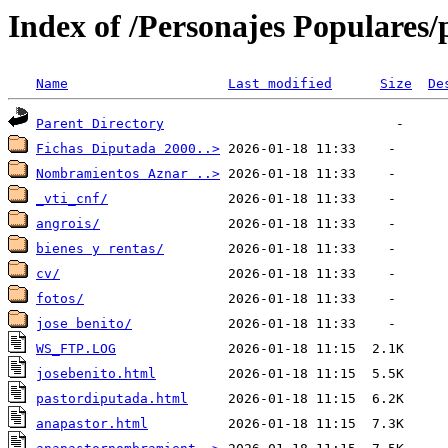
Index of /Personajes Populares/
Name
Last modified
Size
De
Parent Directory
Fichas Diputada 2000..>
Nombramientos Aznar ..>
_vti_cnf/
angrois/
bienes y rentas/
cv/
fotos/
jose benito/
WS_FTP.LOG
josebenito.html
pastordiputada.html
anapastor.html