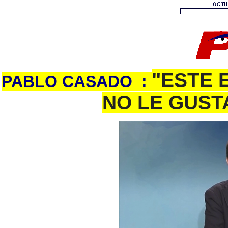
"ESTE 
PABLO CASADO :
NO LE GUST