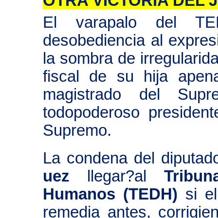
OTRA VICTORIA DEL
El varapalo del T
desobediencia al expres
la sombra de irregulari
fiscal de su hija apen
magistrado del Sup
todopoderoso president
Supremo.
La condena del diputa
uez
llegar?al
Tribu
Humanos (TEDH)
si e
remedia antes, corrigie