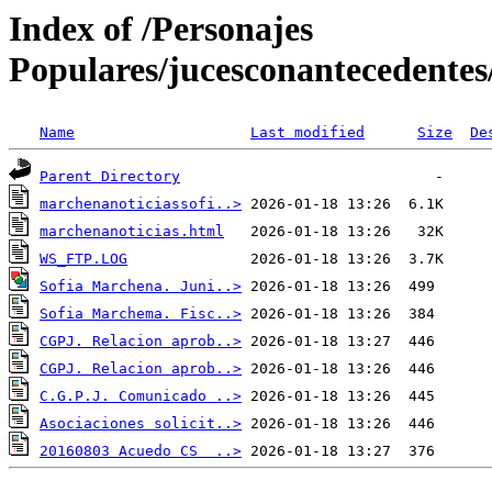
Index of /Personajes
Populares/jucesconantecedentes
Name
Last modified
Size
De
Parent Directory
marchenanoticiassofi..>
marchenanoticias.html
WS_FTP.LOG
Sofia Marchena. Juni..>
Sofia Marchema. Fisc..>
CGPJ. Relacion aprob..>
CGPJ. Relacion aprob..>
C.G.P.J. Comunicado ..>
Asociaciones solicit..>
20160803 Acuedo CS  ..>