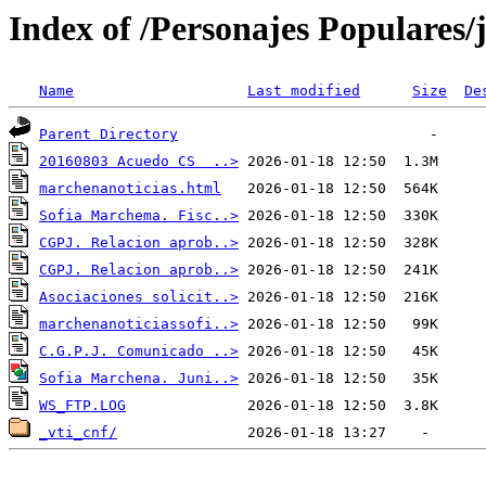
Index of /Personajes Populares
Name
Last modified
Size
De
Parent Directory
20160803 Acuedo CS  ..>
marchenanoticias.html
Sofia Marchema. Fisc..>
CGPJ. Relacion aprob..>
CGPJ. Relacion aprob..>
Asociaciones solicit..>
marchenanoticiassofi..>
C.G.P.J. Comunicado ..>
Sofia Marchena. Juni..>
WS_FTP.LOG
_vti_cnf/