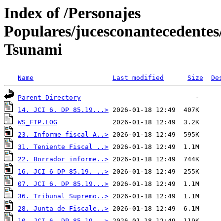
Index of /Personajes
Populares/jucesconantecedente
Tsunami
Name
Last modified
Size
De
Parent Directory
14. JCI 6. DP 85.19...>
WS_FTP.LOG
23. Informe fiscal A..>
31. Teniente Fiscal ..>
22. Borrador informe..>
16. JCI 6 DP 85.19. ..>
07. JCI 6. DP 85.19...>
36. Tribunal Supremo..>
28. Junta de Fiscale..>
10. JCI 6. DP 85.19...>